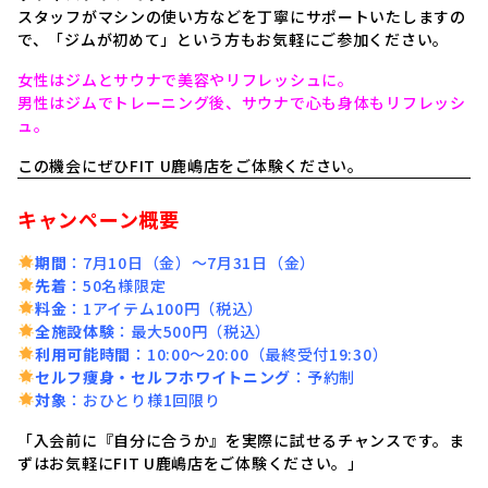
スタッフがマシンの使い方などを丁寧にサポートいたしますの
で、「ジムが初めて」という方もお気軽にご参加ください。
女性はジムとサウナで美容やリフレッシュに。
男性はジムでトレーニング後、サウナで心も身体もリフレッシ
ュ。
この機会にぜひFIT U鹿嶋店をご体験ください。
キャンペーン概要
期間
：7月10日（金）～7月31日（金）
先着
：50名様限定
料金
：1アイテム100円（税込）
全施設体験
：最大500円（税込）
利用可能時間
：10:00～20:00（最終受付19:30）
セルフ痩身・セルフホワイトニング
：予約制
対象
：おひとり様1回限り
「入会前に『自分に合うか』を実際
に試せるチャンスです。ま
ずはお気軽にFIT U鹿嶋店をご体験ください。」